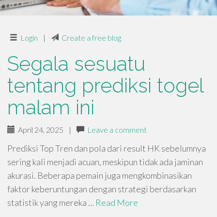
Login
|
Create a free blog
Segala sesuatu
tentang prediksi togel
malam ini
April 24, 2025
|
Leave a comment
Prediksi Top Tren dan pola dari result HK sebelumnya
sering kali menjadi acuan, meskipun tidak ada jaminan
akurasi. Beberapa pemain juga mengkombinasikan
faktor keberuntungan dengan strategi berdasarkan
statistik yang mereka …
Read More