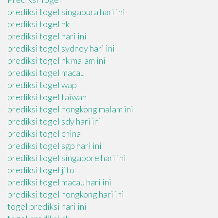
prediksi togel singapura hari ini
prediksi togel hk
prediksi togel hari ini
prediksi togel sydney hari ini
prediksi togel hk malam ini
prediksi togel macau
prediksi togel wap
prediksi togel taiwan
prediksi togel hongkong malam ini
prediksi togel sdy hari ini
prediksi togel china
prediksi togel sgp hari ini
prediksi togel singapore hari ini
prediksi togel jitu
prediksi togel macau hari ini
prediksi togel hongkong hari ini
togel prediksi hari ini