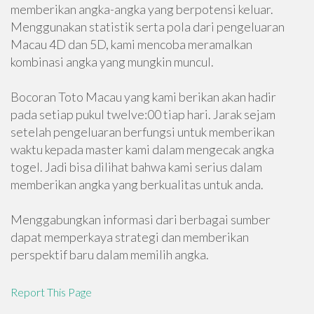
memberikan angka-angka yang berpotensi keluar.
Menggunakan statistik serta pola dari pengeluaran
Macau 4D dan 5D, kami mencoba meramalkan
kombinasi angka yang mungkin muncul.
Bocoran Toto Macau yang kami berikan akan hadir
pada setiap pukul twelve:00 tiap hari. Jarak sejam
setelah pengeluaran berfungsi untuk memberikan
waktu kepada master kami dalam mengecak angka
togel. Jadi bisa dilihat bahwa kami serius dalam
memberikan angka yang berkualitas untuk anda.
Menggabungkan informasi dari berbagai sumber
dapat memperkaya strategi dan memberikan
perspektif baru dalam memilih angka.
Report This Page