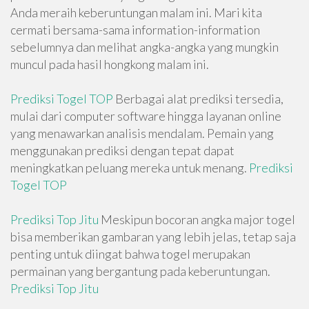
Anda meraih keberuntungan malam ini. Mari kita
cermati bersama-sama information-information
sebelumnya dan melihat angka-angka yang mungkin
muncul pada hasil hongkong malam ini.
Prediksi Togel TOP
Berbagai alat prediksi tersedia,
mulai dari computer software hingga layanan online
yang menawarkan analisis mendalam. Pemain yang
menggunakan prediksi dengan tepat dapat
meningkatkan peluang mereka untuk menang.
Prediksi
Togel TOP
Prediksi Top Jitu
Meskipun bocoran angka major togel
bisa memberikan gambaran yang lebih jelas, tetap saja
penting untuk diingat bahwa togel merupakan
permainan yang bergantung pada keberuntungan.
Prediksi Top Jitu