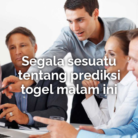
Segala sesuatu
tentang prediksi
togel malam ini