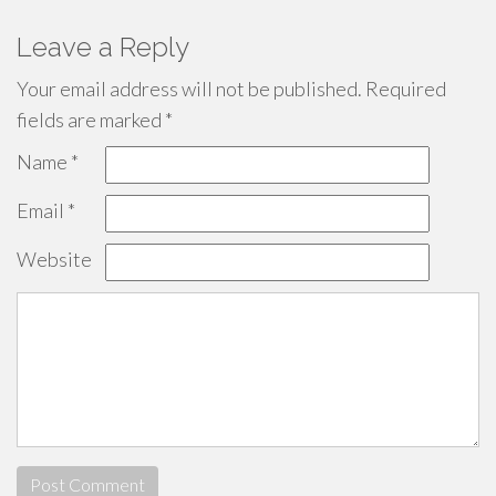
Leave a Reply
Your email address will not be published.
Required
fields are marked
*
Name
*
Email
*
Website